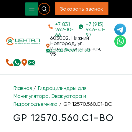
Заказать звонок
+7 831
+7 (915)
262-10-
946-41-
66
97
603002, Нижний
Новгород, ул.
Интернациональная,
zakaz@
cental.su
95
Главная
/
Гидроцилиндры для
Манипулятора, Эвакуатора и
Гидроподъемника
/ GP 12570.560.C1-ВО
GP 12570.560.C1-ВО