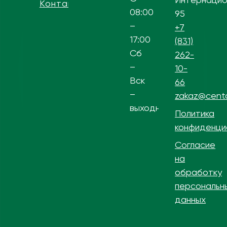
Контакты
08:00
95
–
+7
17:00
(831)
Сб
262-
–
10-
Вск
66
–
zakaz@centa
выходной
Политика
конфиденци
Согласие
на
обработку
персональн
данных