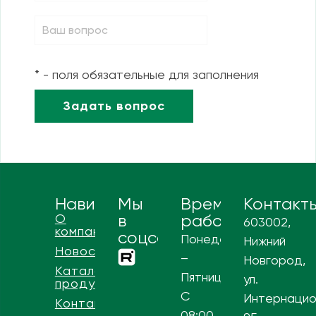
* - поля обязательные для заполнения
Навигация
Мы
Время
Контакт
О
в
работы
603002,
компании
соцсетях
Понедельник
Нижний
Новости
–
Новгород,
Каталог
Пятница
ул.
продукции
С
Интернацио
Контакты
08:00