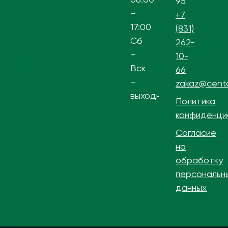
95
–
+7
17:00
(831)
Сб
262-
–
10-
Вск
66
–
zakaz@centa
выходной
Политика
конфиденци
Согласие
на
обработку
персональн
данных