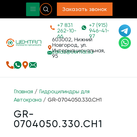
Заказать звонок
+7 831
+7 (915)
262-10-
946-41-
66
97
603002, Нижний
Новгород, ул.
Интернациональная,
zakaz@
cental.su
95
Главная
/
Гидроцилиндры для
Автокрана
/ GR-0704050.330.CH1
GR-
0704050.330.CH1