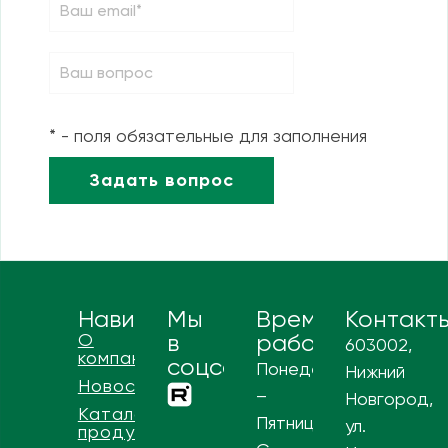
* - поля обязательные для заполнения
Навигация
Мы
Время
Контакт
О
в
работы
603002,
компании
соцсетях
Понедельник
Нижний
Новости
–
Новгород,
Каталог
Пятница
ул.
продукции