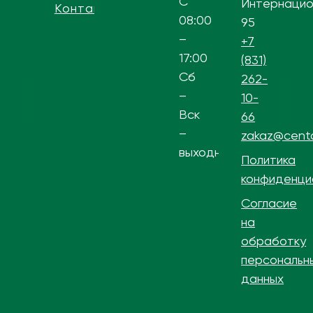
С
Интернацио
Контакты
08:00
95
–
+7
17:00
(831)
Сб
262-
–
10-
Вск
66
–
zakaz@centa
выходной
Политика
конфиденци
Согласие
на
обработку
персональн
данных