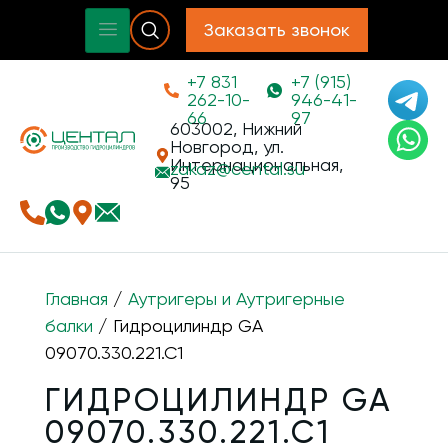
Заказать звонок
+7 831
+7 (915)
262-10-
946-41-
66
97
603002, Нижний
Новгород, ул.
Интернациональная,
zakaz@
cental.su
95
Главная
/
Аутригеры и Аутригерные
балки
/ Гидроцилиндр GA
09070.330.221.C1
ГИДРОЦИЛИНДР GA
09070.330.221.C1