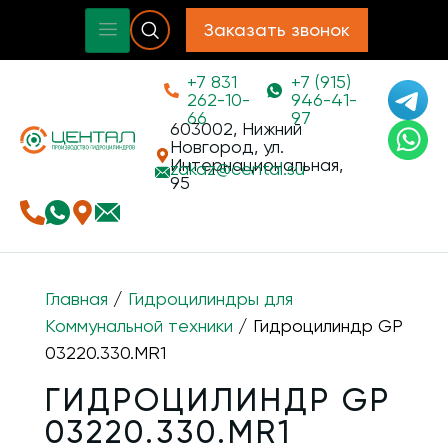
Заказать звонок
+7 831
+7 (915)
262-10-
946-41-
66
97
603002, Нижний
Новгород, ул.
Интернациональная,
zakaz@
cental.su
95
Главная
/
Гидроцилиндры для
Коммунальной техники
/ Гидроцилиндр GP
03220.330.MR1
ГИДРОЦИЛИНДР GP
03220.330.MR1