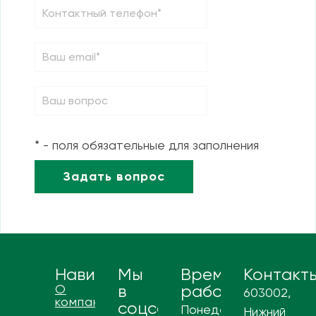
* - поля обязательные для заполнения
Навигация
Мы
Время
Контакт
О
в
работы
603002,
компании
соцсетях
Понедельник
Нижний