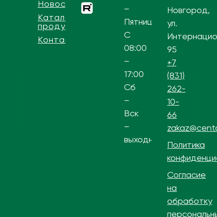
Новости
–
Новгород,
Каталог
Пятница
ул.
продукции
С
Интернацио
Контакты
08:00
95
–
+7
17:00
(831)
Сб
262-
–
10-
Вск
66
–
zakaz@centa
выходной
Политика
конфиденци
Согласие
на
обработку
персональн