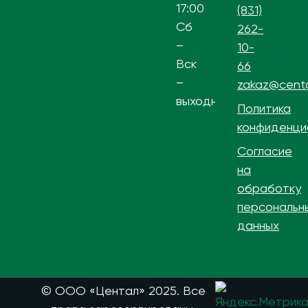
17:00
(831)
Сб
262-
–
10-
Вск
66
–
zakaz@centa
выходной
Политика
конфиденци
Согласие
на
обработку
персональн
данных
© ООО «Центал» 2025. Все