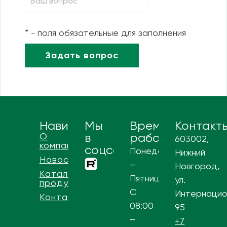
* - поля обязательные для заполнения
Навигация
Мы
Время
Контакт
О
в
работы
603002,
компании
соцсетях
Понедельник
Нижний
Новости
–
Новгород,
Каталог
Пятница
ул.
продукции
С
Интернацио
Контакты
08:00
95
–
+7