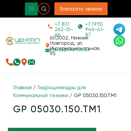
Заказать звонок
+7 831
+7 (915)
262-10-
946-41-
66
97
603002, Нижний
Новгород, ул.
Интернациональная,
zakaz@
cental.su
95
Главная
/
Гидроцилиндры для
Коммунальной техники
/ GP 05030.150.TM1
GP 05030.150.TM1