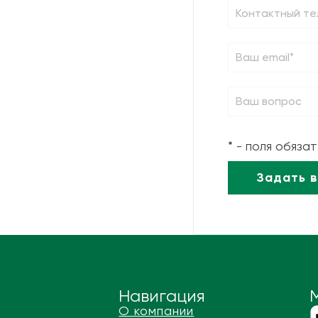
* - поля обяза
Навигация
О компании