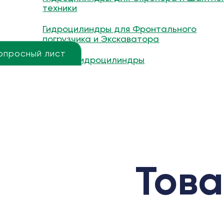
техники
Гидроцилиндры для Фронтального
погрузчика и Экскаватора
опросный лист
Другие гидроцилиндры
Това