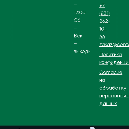
–
+7
17:00
(831)
Сб
262-
–
10-
Вск
66
–
zakaz@centa
выходной
Политика
конфиденци
Согласие
на
обработку
персональн
данных