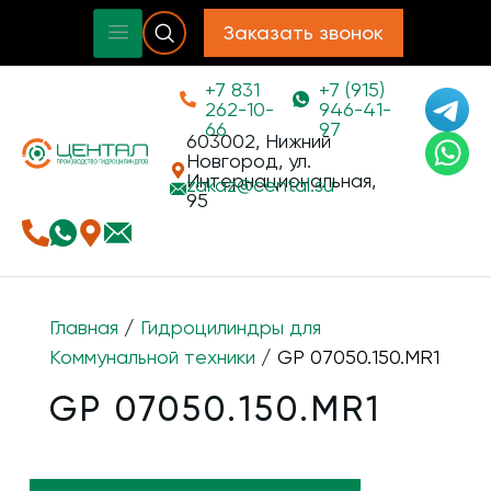
Заказать звонок
+7 831
+7 (915)
262-10-
946-41-
66
97
603002, Нижний
Новгород, ул.
Интернациональная,
zakaz@
cental.su
95
Главная
/
Гидроцилиндры для
Коммунальной техники
/ GP 07050.150.MR1
GP 07050.150.MR1