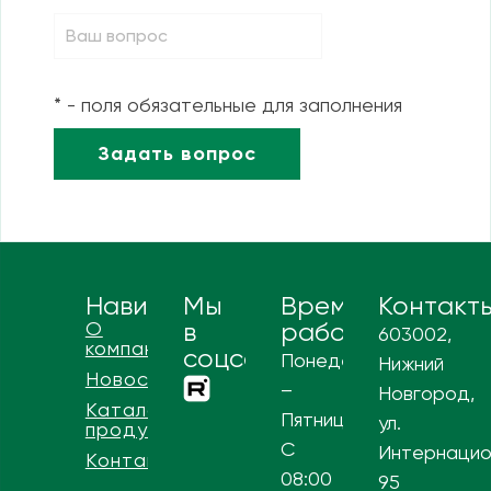
* - поля обязательные для заполнения
Навигация
Мы
Время
Контакт
О
в
работы
603002,
компании
соцсетях
Понедельник
Нижний
Новости
–
Новгород,
Каталог
Пятница
ул.
продукции
С
Интернацио
Контакты
08:00
95