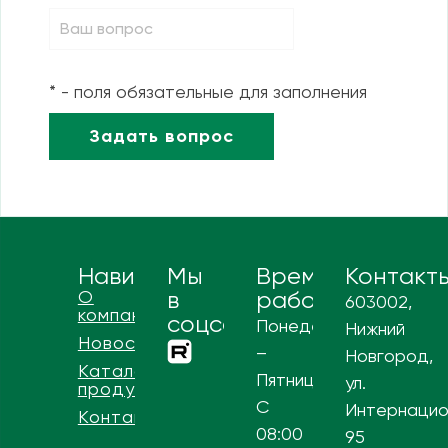
* - поля обязательные для заполнения
Навигация
Мы
Время
Контакт
О
в
работы
603002,
компании
соцсетях
Понедельник
Нижний
Новости
–
Новгород,
Каталог
Пятница
ул.
продукции
С
Интернацио
Контакты
08:00
95