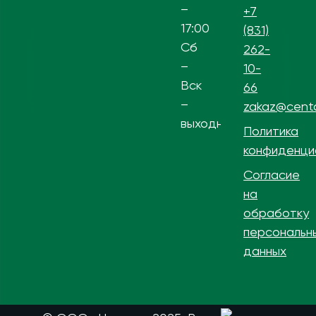
–
+7
17:00
(831)
Сб
262-
–
10-
Вск
66
–
zakaz@centa
выходной
Политика
конфиденци
Согласие
на
обработку
персональн
данных