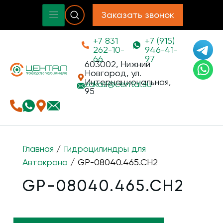
Заказать звонок
+7 831
+7 (915)
262-10-
946-41-
66
97
603002, Нижний
Новгород, ул.
Интернациональная,
zakaz@
cental.su
95
Главная
/
Гидроцилиндры для
Автокрана
/ GP-08040.465.CH2
GP-08040.465.CH2