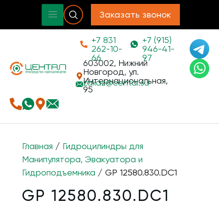
Заказать звонок
+7 831
+7 (915)
262-10-
946-41-
66
97
603002, Нижний
Новгород, ул.
Интернациональная,
zakaz@
cental.su
95
Главная
/
Гидроцилиндры для
Манипулятора, Эвакуатора и
Гидроподъемника
/ GP 12580.830.DC1
GP 12580.830.DC1