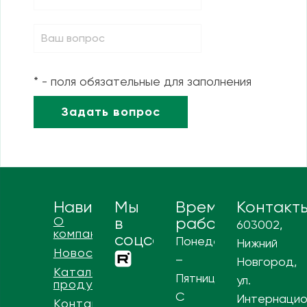
* - поля обязательные для заполнения
Навигация
Мы
Время
Контакт
О
в
работы
603002,
компании
соцсетях
Понедельник
Нижний
Новости
–
Новгород,
Каталог
Пятница
ул.
продукции
С
Интернацио
Контакты