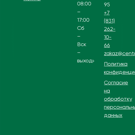
08:00
95
–
+7
17:00
(831)
Сб
262-
–
10-
Вск
66
–
zakaz@centa
выходной
Политика
конфиденци
Согласие
на
обработку
персональн
данных