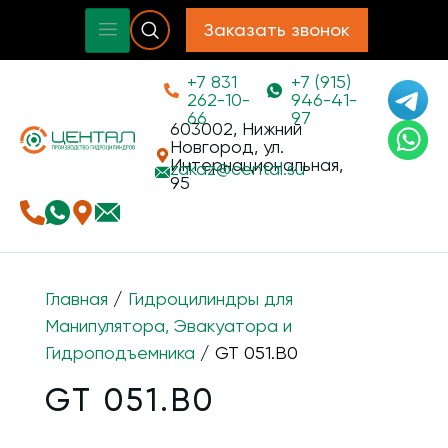
Заказать звонок
+7 831
+7 (915)
262-10-
946-41-
66
97
603002, Нижний
Новгород, ул.
Интернациональная,
zakaz@
cental.su
95
Главная
/
Гидроцилиндры для
Манипулятора, Эвакуатора и
Гидроподъемника
/ GT 051.B0
GT 051.B0