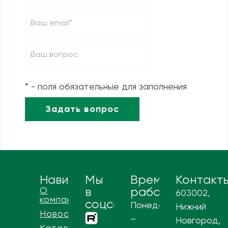
* - поля обязательные для заполнения
Навигация
Мы
Время
Контакт
О
в
работы
603002,
компании
соцсетях
Понедельник
Нижний
Новости
–
Новгород,
Каталог