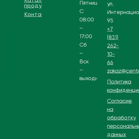
Пятница
ул.
продукции
С
Интернацио
Контакты
08:00
95
–
+7
17:00
(831)
Сб
262-
–
10-
Вск
66
–
zakaz@centa
выходной
Политика
конфиденци
Согласие
на
обработку
персональн
данных