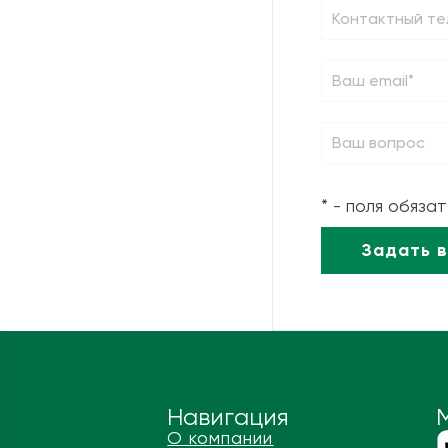
* - поля обяза
Навигация
О компании