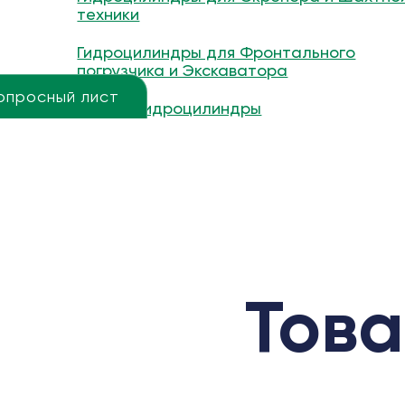
техники
Гидроцилиндры для Фронтального
погрузчика и Экскаватора
опросный лист
Другие гидроцилиндры
Това