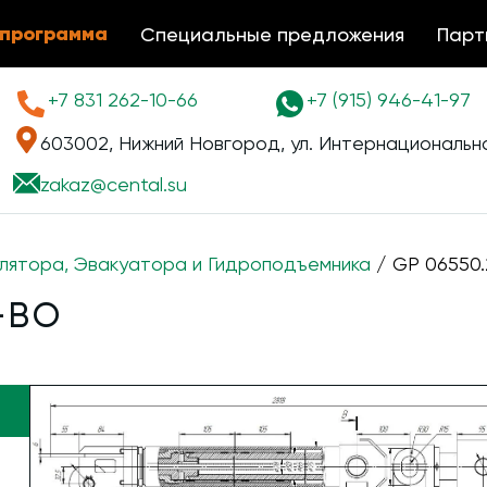
 программа
Специальные предложения
Парт
+7 831 262-10-66
+7 (915) 946-41-97
603002, Нижний Новгород, ул. Интернациональна
zakaz@
cental.su
лятора, Эвакуатора и Гидроподъемника
/ GP 06550.
-ВО